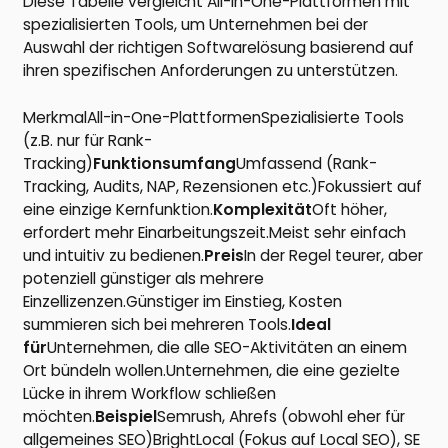
Diese Tabelle vergleicht All-in-One-Plattformen mit
spezialisierten Tools, um Unternehmen bei der
Auswahl der richtigen Softwarelösung basierend auf
ihren spezifischen Anforderungen zu unterstützen.
MerkmalAll-in-One-PlattformenSpezialisierte Tools
(z.B. nur für Rank-
Tracking)
Funktionsumfang
Umfassend (Rank-
Tracking, Audits, NAP, Rezensionen etc.)Fokussiert auf
eine einzige Kernfunktion.
Komplexität
Oft höher,
erfordert mehr Einarbeitungszeit.Meist sehr einfach
und intuitiv zu bedienen.
Preis
In der Regel teurer, aber
potenziell günstiger als mehrere
Einzellizenzen.Günstiger im Einstieg, Kosten
summieren sich bei mehreren Tools.
Ideal
für
Unternehmen, die alle SEO-Aktivitäten an einem
Ort bündeln wollen.Unternehmen, die eine gezielte
Lücke in ihrem Workflow schließen
möchten.
Beispiel
Semrush, Ahrefs (obwohl eher für
allgemeines SEO)BrightLocal (Fokus auf Local SEO), SE