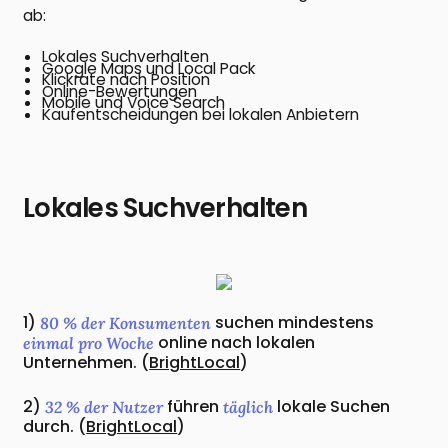
ab:
Lokales Suchverhalten
Google Maps und Local Pack
Klickrate nach Position
Online-Bewertungen
Mobile und Voice Search
Kaufentscheidungen bei lokalen Anbietern
Lokales Suchverhalten
1)
suchen mindestens
80 % der Konsumenten
online nach lokalen
einmal pro Woche
Unternehmen. (
BrightLocal
)
2)
führen
lokale Suchen
32 % der Nutzer
täglich
durch. (
BrightLocal
)