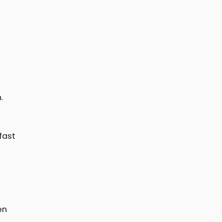
.
fast
en