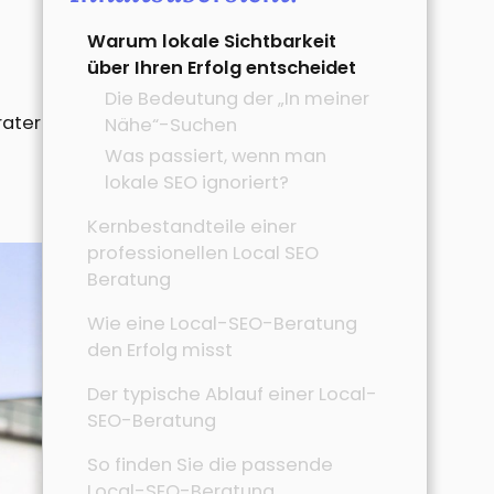
Warum lokale Sichtbarkeit
über Ihren Erfolg entscheidet
Die Bedeutung der „In meiner
rater
Nähe“-Suchen
Was passiert, wenn man
lokale SEO ignoriert?
Kernbestandteile einer
professionellen Local SEO
Beratung
Wie eine Local-SEO-Beratung
den Erfolg misst
Der typische Ablauf einer Local-
SEO-Beratung
So finden Sie die passende
Local-SEO-Beratung