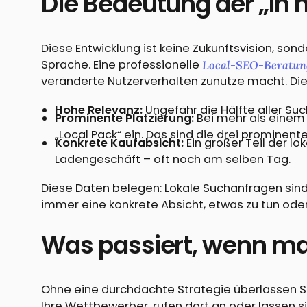
Die Bedeutung der „In
Diese Entwicklung ist keine Zukunftsvision, son
Sprache. Eine professionelle
Local-SEO-Beratun
veränderte Nutzerverhalten zunutze macht. Die 
Hohe Relevanz:
Ungefähr die Hälfte aller Su
Prominente Platzierung:
Bei mehr als einem
„Local Pack“ ein. Das sind die drei prominente
Konkrete Kaufabsicht:
Ein großer Teil der l
Ladengeschäft – oft noch am selben Tag.
Diese Daten belegen: Lokale Suchanfragen sind 
immer eine konkrete Absicht, etwas zu tun oder
Was passiert, wenn man
Ohne eine durchdachte Strategie überlassen Sie
Ihre Wettbewerber, rufen dort an oder lassen 