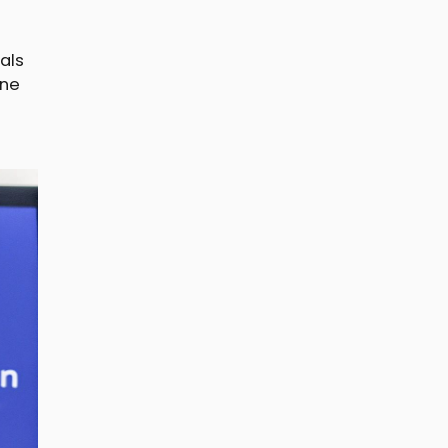
als
ine
n