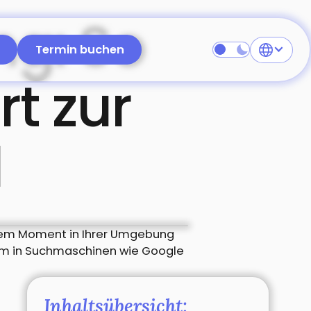
ng: So
s starten
Termin buchen
Termin buchen
rt zur
l
esem Moment in Ihrer Umgebung
, um in Suchmaschinen wie Google
Inhaltsübersicht: