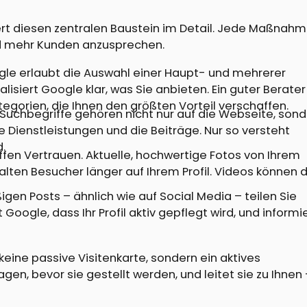
iert diesen zentralen Baustein im Detail. Jede Maßnah
und mehr Kunden anzusprechen.
le erlaubt die Auswahl einer Haupt- und mehrerer
lisiert Google klar, was Sie anbieten. Ein guter Berater
egorien, die Ihnen den größten Vorteil verschaffen.
Suchbegriffe gehören nicht nur auf die Webseite, son
die Dienstleistungen und die Beiträge. Nur so versteht
.
ffen Vertrauen. Aktuelle, hochwertige Fotos von Ihrem
lten Besucher länger auf Ihrem Profil. Videos können 
gen Posts – ähnlich wie auf Social Media – teilen Sie
Google, dass Ihr Profil aktiv gepflegt wird, und informi
keine passive Visitenkarte, sondern ein aktives
en, bevor sie gestellt werden, und leitet sie zu Ihnen 