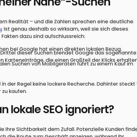
 meiner Nähe“-Suchen
dern Realität – und die Zahlen sprechen eine deutliche
ist genau deshalb so wirksam, weil sie sich dieses
g
Fakten dazu sind aufschlussreich:
chen bei Google hat einen direkten lokalen Bezug.
 Drittel dieser Suchen blendet Google das sogenannte
n Karteneinträge, die einen Großteil der Klicks erhalten
okalen Suchen von Mobilgeräten führt zu einem Kauf im
in der Regel keine lockere Recherche. Dahinter steckt 
 zu kaufen.
 lokale SEO ignoriert?
 Ihre Sichtbarkeit dem Zufall. Potenzielle Kunden find
sich die Route zum Geschäft anzeigen, während Ihr