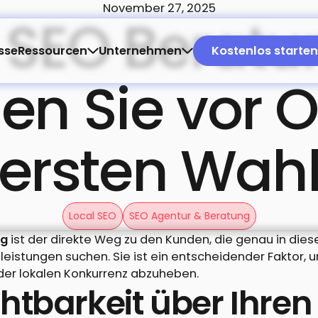
November 27, 2025
 SEO Beratu
Kostenlo
sse
Ressourcen
Unternehmen
Kostenlos starten
n Sie vor O
ersten Wah
Local SEO
SEO Agentur & Beratung
ng
ist der direkte Weg zu den Kunden, die genau in di
tleistungen suchen. Sie ist ein entscheidender Faktor
 der lokalen Konkurrenz abzuheben.
htbarkeit über Ihren