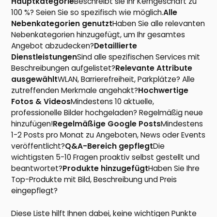
Hauptkategorie
Beschreibt sie Ihr Kerngeschäft zu
100 %? Seien Sie so spezifisch wie möglich.
Alle
Nebenkategorien genutzt
Haben Sie alle relevanten
Nebenkategorien hinzugefügt, um Ihr gesamtes
Angebot abzudecken?
Detaillierte
Dienstleistungen
Sind alle spezifischen Services mit
Beschreibungen aufgelistet?
Relevante Attribute
ausgewählt
WLAN, Barrierefreiheit, Parkplätze? Alle
zutreffenden Merkmale angehakt?
Hochwertige
Fotos & Videos
Mindestens 10 aktuelle,
professionelle Bilder hochgeladen? Regelmäßig neue
hinzufügen!
Regelmäßige Google Posts
Mindestens
1-2 Posts pro Monat zu Angeboten, News oder Events
veröffentlicht?
Q&A-Bereich gepflegt
Die
wichtigsten 5-10 Fragen proaktiv selbst gestellt und
beantwortet?
Produkte hinzugefügt
Haben Sie Ihre
Top-Produkte mit Bild, Beschreibung und Preis
eingepflegt?
Diese Liste hilft Ihnen dabei, keine wichtigen Punkte