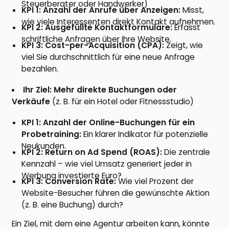
Steuerberater oder Handwerker)
KPI 1: Anzahl der Anrufe über Anzeigen:
Misst,
wie viele Interessenten direkt Kontakt aufnehmen.
KPI 2: Ausgefüllte Kontaktformulare:
Erfasst
schriftliche Anfragen über Ihre Website.
KPI 3: Cost-per-Acquisition (CPA):
Zeigt, wie
viel Sie durchschnittlich für eine neue Anfrage
bezahlen.
Ihr Ziel: Mehr direkte Buchungen oder
Verkäufe
(z. B. für ein Hotel oder Fitnessstudio)
KPI 1: Anzahl der Online-Buchungen für ein
Probetraining:
Ein klarer Indikator für potenzielle
Neukunden.
KPI 2: Return on Ad Spend (ROAS):
Die zentrale
Kennzahl – wie viel Umsatz generiert jeder in
Werbung investierte Euro?
KPI 3: Conversion Rate:
Wie viel Prozent der
Website-Besucher führen die gewünschte Aktion
(z. B. eine Buchung) durch?
Ein Ziel, mit dem eine Agentur arbeiten kann, könnte